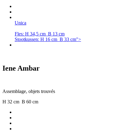
Unica
Fles: H 34,5 cm B 13 cm
Stootkussen: H 16 cm B 33 cm">
Iene Ambar
Assemblage, objets trouvés
H 32 cm B 60 cm